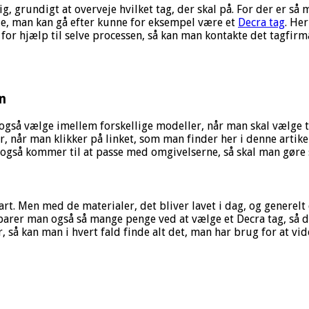
sig, grundigt at overveje hvilket tag, der skal på. For der er 
e, man kan gå efter kunne for eksempel være et
Decra tag
. He
for hjælp til selve processen, så kan man kontakte det tagfirma
n
også vælge imellem forskellige modeller, når man skal vælge t
r, når man klikker på linket, som man finder her i denne artik
 også kommer til at passe med omgivelserne, så skal man gøre s
t. Men med de materialer, det bliver lavet i dag, og generelt de
parer man også så mange penge ved at vælge et Decra tag, så d
så kan man i hvert fald finde alt det, man har brug for at vide