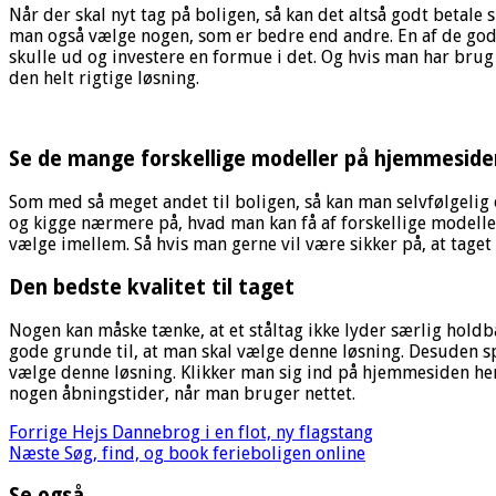
Når der skal nyt tag på boligen, så kan det altså godt betale 
man også vælge nogen, som er bedre end andre. En af de god
skulle ud og investere en formue i det. Og hvis man har brug 
den helt rigtige løsning.
Se de mange forskellige modeller på hjemmeside
Som med så meget andet til boligen, så kan man selvfølgelig 
og kigge nærmere på, hvad man kan få af forskellige modelle
vælge imellem. Så hvis man gerne vil være sikker på, at taget
Den bedste kvalitet til taget
Nogen kan måske tænke, at et ståltag ikke lyder særlig holdbar
gode grunde til, at man skal vælge denne løsning. Desuden s
vælge denne løsning. Klikker man sig ind på hjemmesiden her, 
nogen åbningstider, når man bruger nettet.
Forrige
Hejs Dannebrog i en flot, ny flagstang
Næste
Søg, find, og book ferieboligen online
Se også