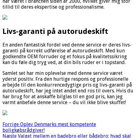
har været i branchen siden år 2000, hvilket giver mig stor
tillid til deres ekspertise og professionalisme.
Livs-garanti på autorudeskift
En anden fantastisk fordel ved denne service er deres livs-
garanti på korrekt udførelse af autorudeskift. Med kun
godkendte OEM forruder og et fokus på kvalitetssikring
kan du føle dig tryg ved, at din bils ruder er i topstand.
Samlet set har min oplevelse med denne service været
yderst positiv. Fra den hurtige respons og professionelle
arbejde til den konkurrencedygtige pris og livs-garanti på
autorudeskift, har jeg intet andet end ros til overs. Hvis du
har brug for at anskaffe bilglas til en god pris, kan jeg
varmt anbefale denne service – du vil ikke blive skuffet!
Forrige
Oplev Denmarks mest kompetente
boligkøbsrådgiver!
Næste
Valget mellem en badebro eller bådebro: hvad skal