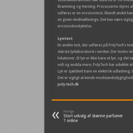
Bramming og Herning. Processerne styres af n
udføres er en erosionstest. Blandt andet kan
en given vindmøllevinge. Det kan være vigtigt
erosionsbeskyttelse.
Lyntest
En anden test, der udføres på PolyTech’s tes
største lynlaboratorie i verden. Der testes v
lokationer. Et lyn er ikke bare et lyn, og det 
volt og endda mere. PolyTech har udviklet et
Lyn er sjældent bare en elektrisk udladning.
Det er vigtigt at kende modstandsdygtighed
poly-tech.dk
Forrige
Stort udvalg af skønne parfumer
? online