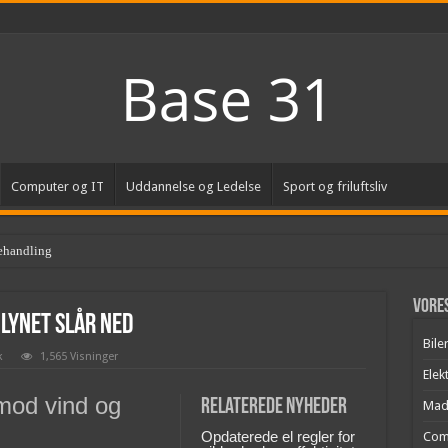
Computer og IT
Uddannelse og Ledelse
Sport og friluftsliv
ehandling
Vores
 lynet slår ned
Bile
k
1,565 Visninger
Elek
mod vind og
Relaterede nyheder
Mad
Opdaterede el regler for
Com