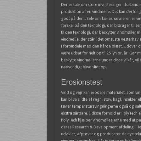
Der er tale om store investeringer i forbind
produktion af en vindmølle. Det kan derfor g
godt på dem. Selv om fællesnævneren er vind
forskel på den teknologi, der bidrager til s
til den teknologi, der beskytter vindmøller m
vindmølle, der står i det omsuste Vesterhav e
i forbindele med den hårde blæst. Udover de
være udsat for helt op til 25 lyn pr. år. Gør 
beskytte vindmøllerne under disse vilkår, vil
nødvendigt blive slidt op.
Erosionstest
Vind og vejr kan erodere materialet, som vin
kan blive slidte af regn, støv, hagl, insekter
tærer temperatursvingningerne også og sal
ekstra sårbare. I disse forhold er PolyTech 
PolyTech hjælper vindmølleejerne med at pas
deres Research & Development afdeling i H
udvikler, afprøver og producerer de nye tek
vindmøllebranchen. Når idéerne er forfinede o