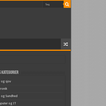
 kategorier
r og sjov
tronik
 og Sundhed
puter og IT