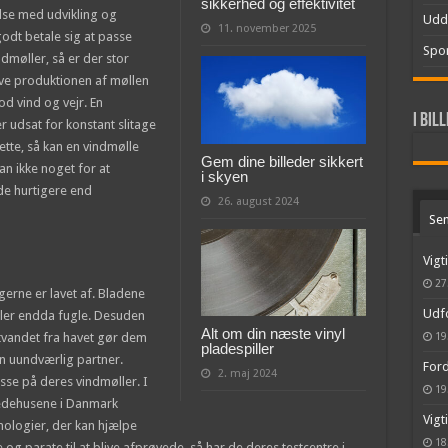
sikkerhed og effektivitet
else med udvikling og
Udd
11. november 2025
odt betale sig at passe
Spor
møller, så er der stor
elve produktionen af møllen
od vind og vejr. En
I bil
r udsat for konstant slitage
tte, så kan en vindmølle
Gem dine billeder sikkert
man ikke noget for at
i skyen
 de hurtigere end
26. august 2024
Sen
Vigt
27
gerne er lavet af. Bladene
Udfo
 eller endda fugle. Desuden
Alt om din næste vinyl
tvandet fra havet gør dem
19
pladespiller
en uundværlig partner.
Ford
2. maj 2024
se på deres vindmøller. I
19
edehusene i Danmark
Vigt
nologier, der kan hjælpe
18
g parate til at blive afprøvede, så har de deres testcentre i