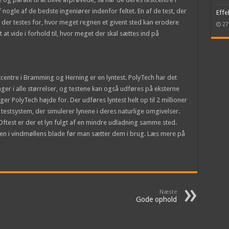
ogle af de bedste ingeniører indenfor feltet. En af de test, der
Effe
 der testes for, hvor meget regnen et givent sted kan erodere
27
 at vide i forhold til, hvor meget der skal sættes ind på
tcentre i Bramming og Herning er en lyntest. PolyTech har det
inger i alle størrelser, og testene kan også udføres på eksterne
tager PolyTech højde for. Der udføres lyntest helt op til 2 millioner
 testsystem, der simulerer lynene i deres naturlige omgivelser.
 Oftest er der et lyn fulgt af en mindre udladning samme sted.
en i vindmøllens blade før man sætter dem i brug. Læs mere på
Næste
Gode ophold