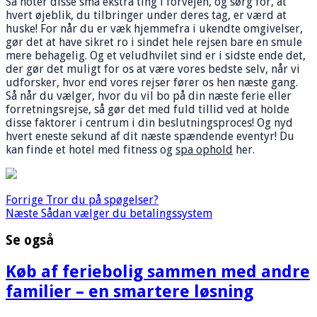
Så noter disse små ekstra ting i forvejen, og sørg for, at
hvert øjeblik, du tilbringer under deres tag, er værd at
huske! For når du er væk hjemmefra i ukendte omgivelser,
gør det at have sikret ro i sindet hele rejsen bare en smule
mere behagelig. Og et veludhvilet sind er i sidste ende det,
der gør det muligt for os at være vores bedste selv, når vi
udforsker, hvor end vores rejser fører os hen næste gang.
Så når du vælger, hvor du vil bo på din næste ferie eller
forretningsrejse, så gør det med fuld tillid ved at holde
disse faktorer i centrum i din beslutningsproces! Og nyd
hvert eneste sekund af dit næste spændende eventyr! Du
kan finde et hotel med fitness og
spa ophold
her.
Forrige
Tror du på spøgelser?
Næste
Sådan vælger du betalingssystem
Se også
Køb af feriebolig sammen med andre
familier – en smartere løsning