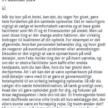
Når du bor på et hotel, kan det, du tager for givet, gøre
hele forskellen på din samlede oplevelse. Det er naturligvis
vigtigt at vælge et komfortabelt værelse og at have gode
faciliteter som Wi-Fi og et fitnesscenter på stedet. Men ud
over disse ting er der mange andre faktorer, der virkelig
bidrager til kvaliteten af dit ophold. For eksempel er det
afgørende, hvordan personalet behandler dig, og hvor godt
de reagerer på eventuelle problemer eller anmodninger.
Desuden er det vigtigt at være opmærksom på små
detaljer, som f.eks. hvilke ting der er på hvert værelse, og
om der er ekstra faciliteter som kaffe eller endda
tandpasta, som du kan låne, hvis du har glemt dem
derhjemme. Alt i alt kan det at være opmærksom på disse
små detaljer være med til at gøre et gennemsnitligt
hotelophold til en virkelig behagelig oplevelse. Så når du
vælger din næste hoteldestination, så tænk grundigt over,
hvad der vil gøre opholdet godt for dig, og fokuser på
disse nøgleaspekter i hele din tid der. Et fremragende hotel
med skuffende service ville trods alt kun ødelægge det, der
ellers kunne være en fornøjelig rejse. Og hvem ønsker det?