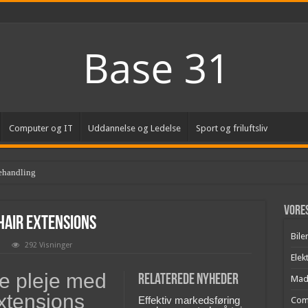
Computer og IT
Uddannelse og Ledelse
Sport og friluftsliv
ehandling
Vores
 hair extensions
Bile
292 Visninger
Elek
e pleje med
Relaterede nyheder
Mad
extensions
Effektiv markedsføring
Com