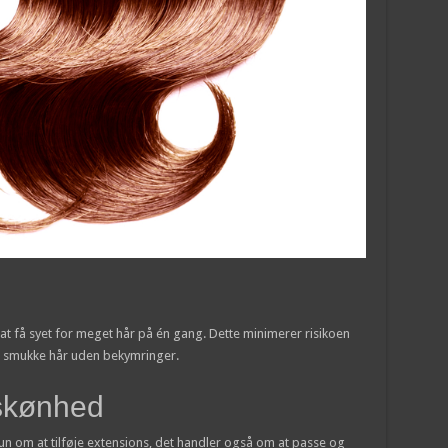
at få syet for meget hår på én gang. Dette minimerer risikoen
it smukke hår uden bekymringer.
 skønhed
kun om at tilføje extensions, det handler også om at passe og