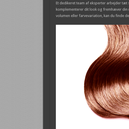
Et dedikeret team af eksperter arbejder tæt
komplementerer dit look og fremhæver din 
volumen eller farvevariation, kan du finde d