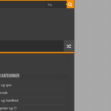
 kategorier
r og sjov
tronik
 og Sundhed
puter og IT