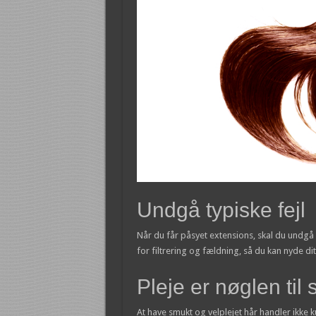
Undgå typiske fejl
Når du får påsyet extensions, skal du undgå 
for filtrering og fældning, så du kan nyde d
Pleje er nøglen til
At have smukt og velplejet hår handler ikke 