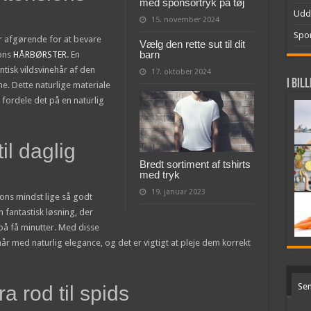
med sponsortryk på tøj
Udd
15. november 2024
Spor
er afgørende for at bevare
Vælg den rette sut til dit
barn
ions
HÅRBØRSTER
. En
ntisk vildsvinehår af den
17. oktober 2024
I bil
ine. Dette naturlige materiale
fordele det på en naturlig
il daglig
Bredt sortiment af tshirts
med tryk
19. januar 2023
ions mindst lige så godt
n fantastisk løsning, der
 på få minutter. Med disse
år med naturlig elegance, og det er vigtigt at pleje dem korrekt
Sen
 rod til spids