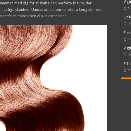
Vigt
 sammen med dig for at skabe den perfekte frisure, der
27
naturlige skønhed. Uanset om du ønsker ekstra længde, mere
et perfekte match med clip-in extensions.
Udfo
19
Ford
19
Vigt
18
Effe
27