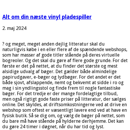
Alt om din næste vinyl pladespiller
2. maj 2024
? og meget, meget anden dejlig litteratur skal du
naturligvis købe i en eller flere af de spændende webshops,
som har masser af gode titler stående på deres virtuelle
bogreoler. Og det skal du gøre af flere gode grunde. For det
første er det på nettet, at du finder det største og mest
alsidige udvalg af bøger. Det gælder både almindelige
papirudgaver, e-bøger og lydbøger. For det andet er det
både sjovt, afslappende, nemt og bekvemt at sidde i ro og
mag i sin yndlingsstol og finde frem til nogle fantastiske
bøger. For det tredje er der mange fordelagtige tilbud,
men også rigtigt gode faste priser på litteratur, der sælges
online. Det skyldes, at driftsomkostningerne ved at drive en
webshop som oftest er væsentligt lavere end ved at have en
fysisk butik. Så se dig om, og vælg de bøger på nettet, som
du bare må have stående på hylderne derhjemme. Det kan
du gøre 24 timer i døgnet, når du har tid og lyst.