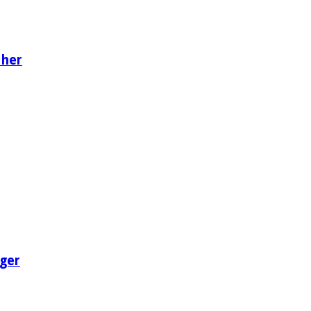
 her
ger