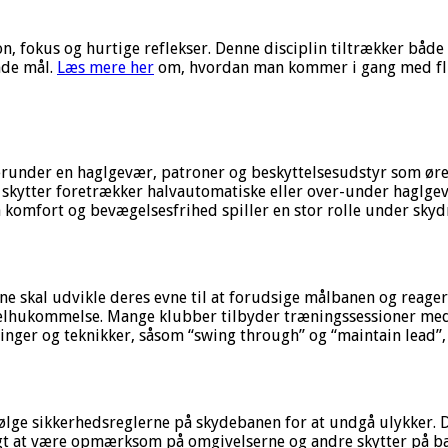
, fokus og hurtige reflekser. Denne disciplin tiltrækker både
nde mål.
Læs mere her
om, hvordan man kommer i gang med flug
herunder en haglgevær, patroner og beskyttelsesudstyr som ørep
 skytter foretrækker halvautomatiske eller over-under haglge
da komfort og bevægelsesfrihed spiller en stor rolle under skyd
ne skal udvikle deres evne til at forudsige målbanen og reag
ukommelse. Mange klubber tilbyder træningssessioner med ins
illinger og teknikker, såsom “swing through” og “maintain lead”
 følge sikkerhedsreglerne på skydebanen for at undgå ulykker. 
tigt at være opmærksom på omgivelserne og andre skytter på