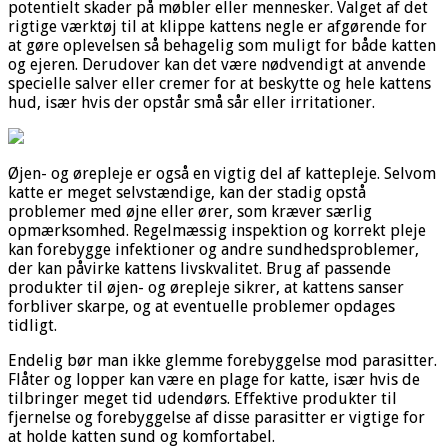
potentielt skader på møbler eller mennesker. Valget af det
rigtige værktøj til at klippe kattens negle er afgørende for
at gøre oplevelsen så behagelig som muligt for både katten
og ejeren. Derudover kan det være nødvendigt at anvende
specielle salver eller cremer for at beskytte og hele kattens
hud, især hvis der opstår små sår eller irritationer.
Øjen- og ørepleje er også en vigtig del af kattepleje. Selvom
katte er meget selvstændige, kan der stadig opstå
problemer med øjne eller ører, som kræver særlig
opmærksomhed. Regelmæssig inspektion og korrekt pleje
kan forebygge infektioner og andre sundhedsproblemer,
der kan påvirke kattens livskvalitet. Brug af passende
produkter til øjen- og ørepleje sikrer, at kattens sanser
forbliver skarpe, og at eventuelle problemer opdages
tidligt.
Endelig bør man ikke glemme forebyggelse mod parasitter.
Flåter og lopper kan være en plage for katte, især hvis de
tilbringer meget tid udendørs. Effektive produkter til
fjernelse og forebyggelse af disse parasitter er vigtige for
at holde katten sund og komfortabel.