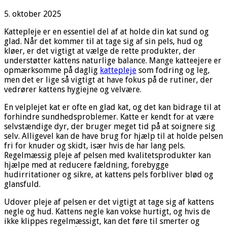
5. oktober 2025
Kattepleje er en essentiel del af at holde din kat sund og
glad. Når det kommer til at tage sig af sin pels, hud og
kløer, er det vigtigt at vælge de rette produkter, der
understøtter kattens naturlige balance. Mange katteejere er
opmærksomme på daglig
kattepleje
som fodring og leg,
men det er lige så vigtigt at have fokus på de rutiner, der
vedrører kattens hygiejne og velvære.
En velplejet kat er ofte en glad kat, og det kan bidrage til at
forhindre sundhedsproblemer. Katte er kendt for at være
selvstændige dyr, der bruger meget tid på at soignere sig
selv. Alligevel kan de have brug for hjælp til at holde pelsen
fri for knuder og skidt, især hvis de har lang pels.
Regelmæssig pleje af pelsen med kvalitetsprodukter kan
hjælpe med at reducere fældning, forebygge
hudirritationer og sikre, at kattens pels forbliver blød og
glansfuld.
Udover pleje af pelsen er det vigtigt at tage sig af kattens
negle og hud. Kattens negle kan vokse hurtigt, og hvis de
ikke klippes regelmæssigt, kan det føre til smerter og