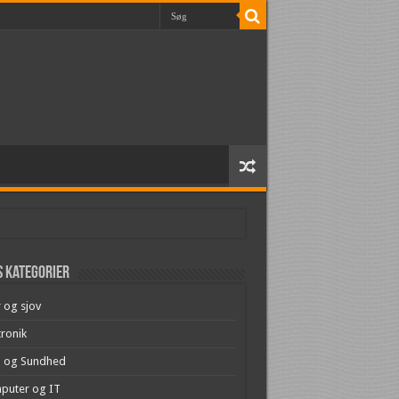
 kategorier
r og sjov
tronik
 og Sundhed
puter og IT