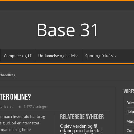
Computer og IT
Uddannelse og Ledelse
Sport og friluftsliv
ehandling
Vores
ter online?
Bile
oriseret
1,477 Visninger
Elek
Relaterede nyheder
er man i hvert fald har brug
Mad
sig ud. Så er internettet
Oplev verden og få
an man nemlig finde
erfaring med arbejde i
Com