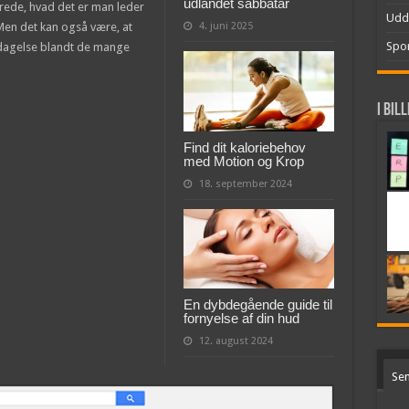
udlandet sabbatår
rede, hvad det er man leder
Udd
 Men det kan også være, at
4. juni 2025
Spor
pdagelse blandt de mange
I bil
Find dit kaloriebehov
med Motion og Krop
18. september 2024
En dybdegående guide til
fornyelse af din hud
12. august 2024
Sen