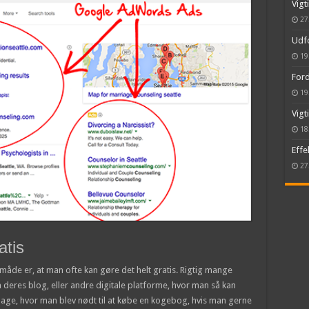
Vigt
27
Udfo
19
Ford
19
Vigt
18
Effe
27
atis
måde er, at man ofte kan gøre det helt gratis. Rigtig mange
på deres blog, eller andre digitale platforme, hvor man så kan
 dage, hvor man blev nødt til at købe en kogebog, hvis man gerne