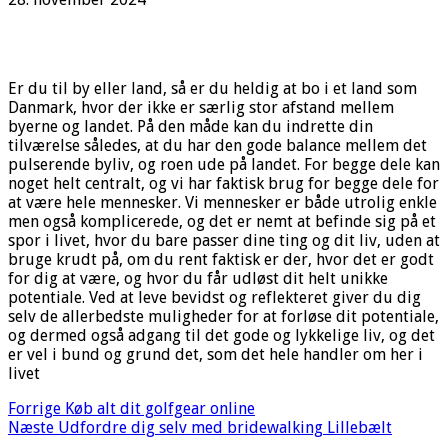
Er du til by eller land, så er du heldig at bo i et land som
Danmark, hvor der ikke er særlig stor afstand mellem
byerne og landet. På den måde kan du indrette din
tilværelse således, at du har den gode balance mellem det
pulserende byliv, og roen ude på landet. For begge dele kan
noget helt centralt, og vi har faktisk brug for begge dele for
at være hele mennesker. Vi mennesker er både utrolig enkle
men også komplicerede, og det er nemt at befinde sig på et
spor i livet, hvor du bare passer dine ting og dit liv, uden at
bruge krudt på, om du rent faktisk er der, hvor det er godt
for dig at være, og hvor du får udløst dit helt unikke
potentiale. Ved at leve bevidst og reflekteret giver du dig
selv de allerbedste muligheder for at forløse dit potentiale,
og dermed også adgang til det gode og lykkelige liv, og det
er vel i bund og grund det, som det hele handler om her i
livet
Forrige
Køb alt dit golfgear online
Næste
Udfordre dig selv med bridewalking Lillebælt