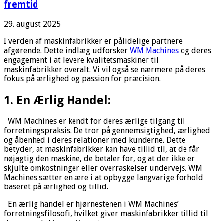
fremtid
29. august 2025
I verden af maskinfabrikker er pålidelige partnere
afgørende. Dette indlæg udforsker
WM Machines
og deres
engagement i at levere kvalitetsmaskiner til
maskinfabrikker overalt. Vi vil også se nærmere på deres
fokus på ærlighed og passion for præcision.
1. En Ærlig Handel:
WM Machines er kendt for deres ærlige tilgang til
forretningspraksis. De tror på gennemsigtighed, ærlighed
og åbenhed i deres relationer med kunderne. Dette
betyder, at maskinfabrikker kan have tillid til, at de får
nøjagtig den maskine, de betaler for, og at der ikke er
skjulte omkostninger eller overraskelser undervejs. WM
Machines sætter en ære i at opbygge langvarige forhold
baseret på ærlighed og tillid.
En ærlig handel er hjørnestenen i WM Machines’
forretningsfilosofi, hvilket giver maskinfabrikker tillid til