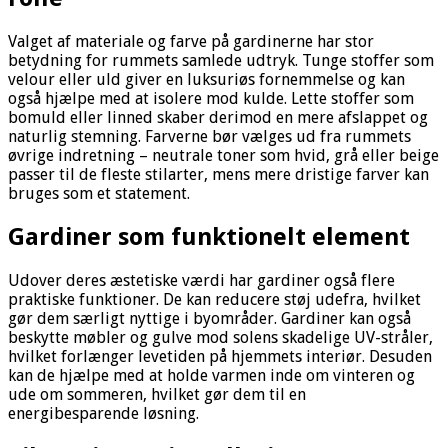
Valget af materiale og farve på gardinerne har stor
betydning for rummets samlede udtryk. Tunge stoffer som
velour eller uld giver en luksuriøs fornemmelse og kan
også hjælpe med at isolere mod kulde. Lette stoffer som
bomuld eller linned skaber derimod en mere afslappet og
naturlig stemning. Farverne bør vælges ud fra rummets
øvrige indretning – neutrale toner som hvid, grå eller beige
passer til de fleste stilarter, mens mere dristige farver kan
bruges som et statement.
Gardiner som funktionelt element
Udover deres æstetiske værdi har gardiner også flere
praktiske funktioner. De kan reducere støj udefra, hvilket
gør dem særligt nyttige i byområder. Gardiner kan også
beskytte møbler og gulve mod solens skadelige UV-stråler,
hvilket forlænger levetiden på hjemmets interiør. Desuden
kan de hjælpe med at holde varmen inde om vinteren og
ude om sommeren, hvilket gør dem til en
energibesparende løsning.